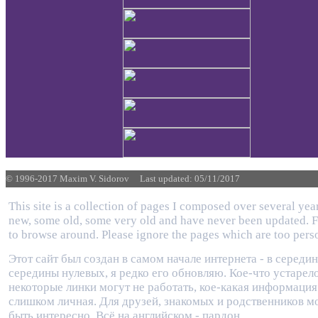
© 1996-2017
Maxim V. Sidorov Last updated:
05/11/2017
This site is a collection of pages I composed over several ye
new, some old, some very old and have never been updated. F
to browse around. Please ignore the pages which are too pers
Этот сайт был создан в самом начале интернета - в середин
середины нулевых, я редко его обновляю. Кое-что устарело
некоторые линки могут не работать, кое-какая информация
слишком личная. Для друзей, знакомых и родственников м
быть интересно. Всё на английском - пардон.