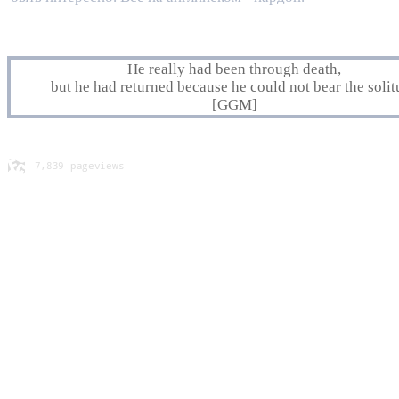
He really had been through death,
but he had returned because he could not bear the soli
[GGM]
Максим Мах Сидоров Звенигород Москва Россия СССР Московский Инситут Стали и Сплавов 
Шикалова Алла Геогий Анна США Калифорния
МИСиС Alla Sidorova USA California Sunnyvale